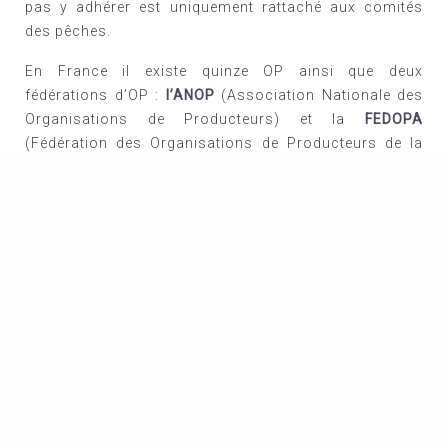
pas y adhérer est uniquement rattaché aux comités
des pêches.
En France il existe quinze OP ainsi que deux
fédérations d’OP :
l’ANOP
(Association Nationale des
Organisations de Producteurs) et la
FEDOPA
(Fédération des Organisations de Producteurs de la
Pêche Artisanale). L'adhésion à une fédération n'est
pas obligatoire et l'OP Vendée a fait le choix d'être hors
fédérations.
L’OP Vendée, de par son statut de société anonyme
coopérative, est administrée par un
Conseil
d’Administration composé de 13 administrateurs
. Le
conseil, représentatif des quatre ports et de l’ensemble
des métiers, se réunit plusieurs fois dans l’année afin
de prendre des mesures de gestion pour ses
adhérents.
Une des missions principales de l'OP Vendée est de