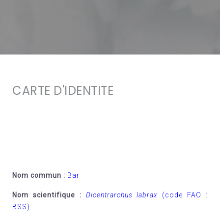
CARTE D'IDENTITE
Nom commun
:
Bar
Nom scientifique
:
Dicentrarchus labrax
(code FAO :
BSS)